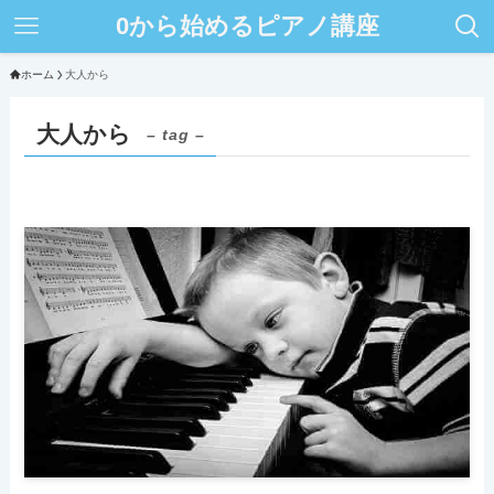
0から始めるピアノ講座
ホーム
大人から
大人から
– tag –