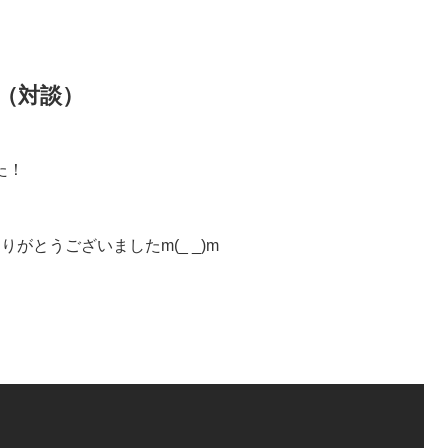
（対談）
た！
がとうございましたm(_ _)m