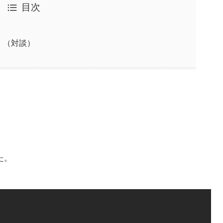
目次
！
！（対談）
た。