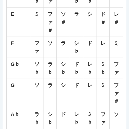
♭
ァ
♭
♭
E
ミ
フ
ソ
ラ
シ
ド
レ
ァ
＃
＃
＃
＃
F
フ
ソ
ラ
シ
ド
レ
ミ
ァ
♭
G♭
ソ
ラ
シ
ド
レ
ミ
フ
♭
♭
♭
♭
♭
♭
ァ
G
ソ
ラ
シ
ド
レ
ミ
フ
ァ
＃
A♭
ラ
シ
ド
レ
ミ
フ
ソ
♭
♭
♭
♭
ァ