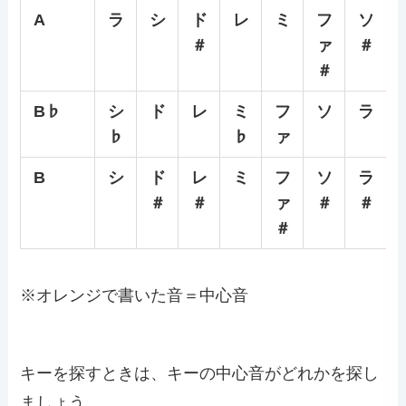
A
ラ
シ
ド
レ
ミ
フ
ソ
＃
ァ
＃
＃
B♭
シ
ド
レ
ミ
フ
ソ
ラ
♭
♭
ァ
B
シ
ド
レ
ミ
フ
ソ
ラ
＃
＃
ァ
＃
＃
＃
※オレンジで書いた音＝中心音
キーを探すときは、キーの中心音がどれかを探し
ましょう。