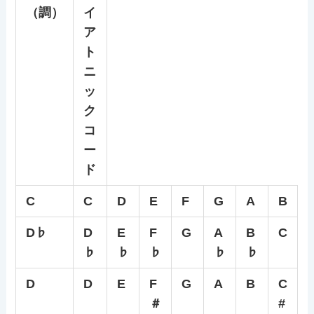
（調）
イ
ア
ト
ニ
ッ
ク
コ
ー
ド
C
C
D
E
F
G
A
B
D♭
D
E
F
G
A
B
C
♭
♭
♭
♭
♭
D
D
E
F
G
A
B
C
＃
#