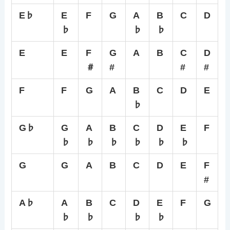
E♭
E
F
G
A
B
C
D
♭
♭
♭
E
E
F
G
A
B
C
D
＃
#
#
#
F
F
G
A
B
C
D
E
♭
G♭
G
A
B
C
D
E
F
♭
♭
♭
♭
♭
♭
G
G
A
B
C
D
E
F
#
A♭
A
B
C
D
E
F
G
♭
♭
♭
♭