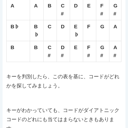
A
A
B
C
D
E
F
G
#
#
#
B♭
B
C
D
E
F
G
A
♭
♭
B
B
C
D
E
F
G
A
#
#
#
#
#
キーを判別したら、この表を基に、コードがどれ
かを探してみましょう。
キーがわかっていても、コードがダイアトニック
コードのどれにも当てはまらないときもありま