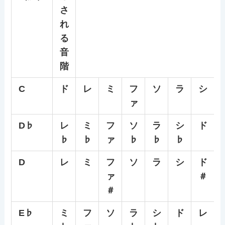
さ
れ
る
音
階
C
ド
レ
ミ
フ
ソ
ラ
シ
ァ
D♭
レ
ミ
フ
ソ
ラ
シ
ド
♭
♭
ァ
♭
♭
♭
D
レ
ミ
フ
ソ
ラ
シ
ド
ァ
＃
＃
E♭
ミ
フ
ソ
ラ
シ
ド
レ